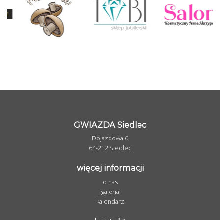
GWIAZDA Siedlec
Dojazdowa 6
64-212 Siedlec
więcej informacji
o nas
galeria
kalendarz